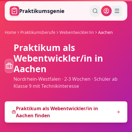
Zum Hauptinhalt springen
Praktikumsgenie
Home
Praktikumsberufe
Webentwickler/in
Aachen
Praktikum als
Webentwickler/in
in
Aachen
Nordrhein-Westfalen
·
2-3 Wochen
·
Schüler ab
Klasse 9 mit Technikinteresse
Praktikum als
Webentwickler/in
in
Aachen
finden