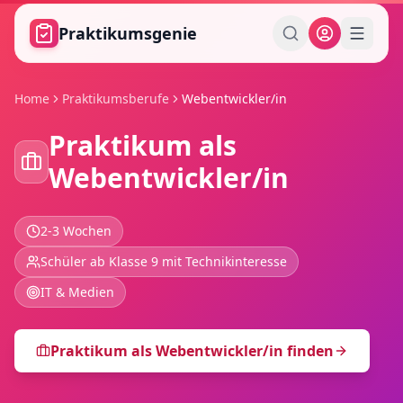
Zum Hauptinhalt springen
Praktikumsgenie
Home
Praktikumsberufe
Webentwickler/in
Praktikum als
Webentwickler/in
2-3 Wochen
Schüler ab Klasse 9 mit Technikinteresse
IT & Medien
Praktikum als
Webentwickler/in
finden