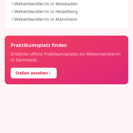
Webentwickler/in
in
Wiesbaden
Webentwickler/in
in
Heidelberg
Webentwickler/in
in
Mannheim
Praktikumsplatz finden
Entdecke offene Praktikumsplätze als
Webentwickler/in
in
Darmstadt
.
Stellen ansehen