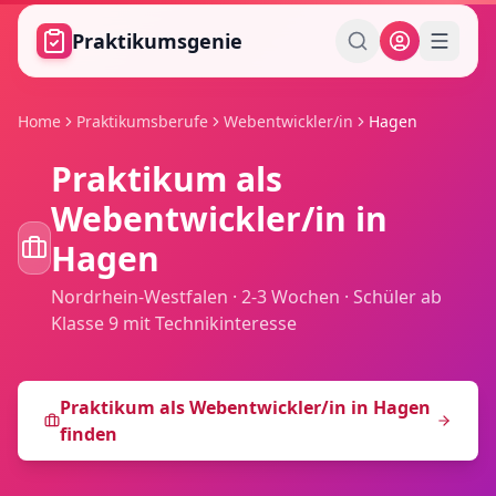
Zum Hauptinhalt springen
Praktikumsgenie
Home
Praktikumsberufe
Webentwickler/in
Hagen
Praktikum als
Webentwickler/in
in
Hagen
Nordrhein-Westfalen
·
2-3 Wochen
·
Schüler ab
Klasse 9 mit Technikinteresse
Praktikum als
Webentwickler/in
in
Hagen
finden