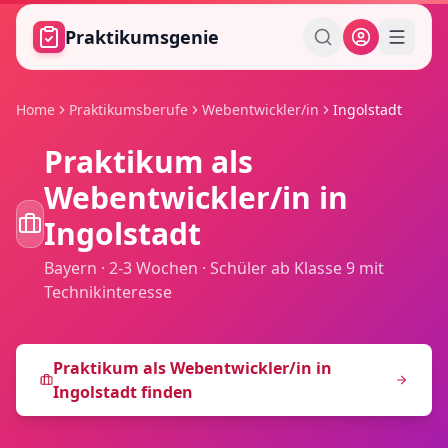
Zum Hauptinhalt springen
Praktikumsgenie
Home
Praktikumsberufe
Webentwickler/in
Ingolstadt
Praktikum als
Webentwickler/in
in
Ingolstadt
Bayern
·
2-3 Wochen
·
Schüler ab Klasse 9 mit
Technikinteresse
Praktikum als
Webentwickler/in
in
Ingolstadt
finden