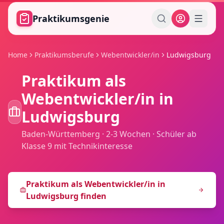
Zum Hauptinhalt springen
Praktikumsgenie
Home
Praktikumsberufe
Webentwickler/in
Ludwigsburg
Praktikum als
Webentwickler/in
in
Ludwigsburg
Baden-Württemberg
·
2-3 Wochen
·
Schüler ab
Klasse 9 mit Technikinteresse
Praktikum als
Webentwickler/in
in
Ludwigsburg
finden