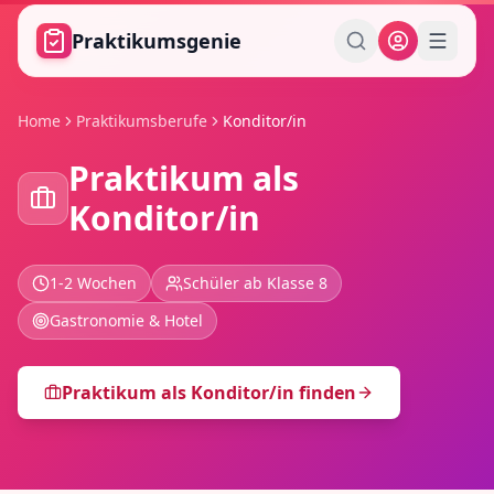
Zum Hauptinhalt springen
Praktikumsgenie
Home
Praktikumsberufe
Konditor/in
Praktikum als
Konditor/in
1-2 Wochen
Schüler ab Klasse 8
Gastronomie & Hotel
Praktikum als
Konditor/in
finden