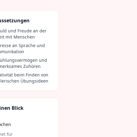
ussetzungen
uld und Freude an der
eit mit Menschen
eresse an Sprache und
munikation
fühlungsvermögen und
merksames Zuhören
ativität beim Finden von
elerischen Übungsideen
inen Blick
ochen
et für