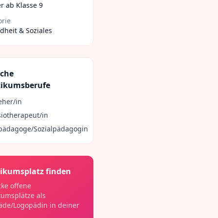
r ab Klasse 9
orie
heit & Soziales
iche
tikumsberufe
eher/in
iotherapeut/in
lpädagoge/Sozialpädagogin
ikumsplatz finden
ke offene
kumsplätze als
äde/Logopädin
in deiner