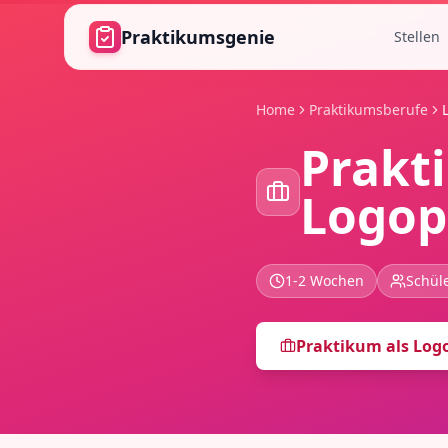
Zum Hauptinhalt springen
Praktikumsgenie
Stellen
Home
Praktikumsberufe
Prakt
Logop
1-2 Wochen
Schüle
Praktikum als
Log