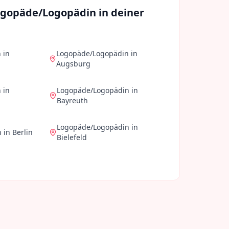
ogopäde/Logopädin
in deiner
n
in
Logopäde/Logopädin
in
Augsburg
n
in
Logopäde/Logopädin
in
Bayreuth
Logopäde/Logopädin
in
n
in
Berlin
Bielefeld