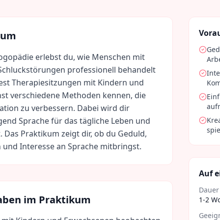
Vora
kum
Ged
Logopädie erlebst du, wie Menschen mit
Arb
Schluckstörungen professionell behandelt
Int
st Therapiesitzungen mit Kindern und
Kom
st verschiedene Methoden kennen, die
Ein
auf
tion zu verbessern. Dabei wird dir
gend Sprache für das tägliche Leben und
Kre
spi
st. Das Praktikum zeigt dir, ob du Geduld,
und Interesse an Sprache mitbringst.
Auf e
Dauer
aben im Praktikum
1-2 W
Geeign