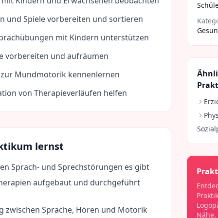
 mit Kindern und Erwachsenen beobachten
Schüle
n und Spiele vorbereiten und sortieren
Kateg
Gesund
 Sprachübungen mit Kindern unterstützen
 vorbereiten und aufräumen
Ähnl
 zur Mundmotorik kennenlernen
Prak
tion von Therapieverläufen helfen
Erzi
Phys
Sozia
ktikum lernst
en Sprach- und Sprechstörungen es gibt
Prakt
herapien aufgebaut und durchgeführt
Entdec
Prakti
Logop
zwischen Sprache, Hören und Motorik
Nähe.