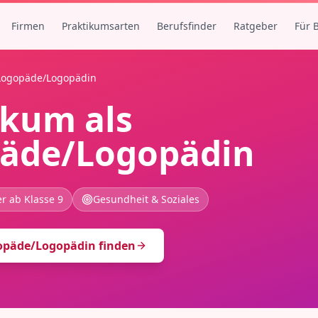
Firmen
Praktikumsarten
Berufsfinder
Ratgeber
Für 
Logopäde/Logopädin
ikum als
äde/Logopädin
r ab Klasse 9
Gesundheit & Soziales
opäde/Logopädin
finden