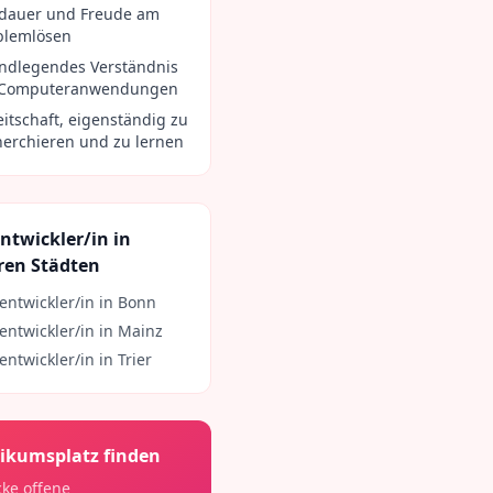
dauer und Freude am
blemlösen
ndlegendes Verständnis
 Computeranwendungen
eitschaft, eigenständig zu
herchieren und zu lernen
ntwickler/in
in
ren Städten
ntwickler/in
in
Bonn
ntwickler/in
in
Mainz
ntwickler/in
in
Trier
ikumsplatz finden
ke offene