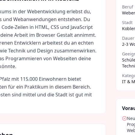
Beruf
kums in der Webentwicklung erlebst du,
Weben
es und Webanwendungen entstehen. Du
Stadt
e Code-Zeilen in HTML, CSS und JavaScript
Koble
e deine Arbeit im Browser Gestalt annimmt.
Dauer
enen Entwicklern arbeitest du an echten
2-3 W
, wie Technik und Design zusammenwirken.
Geeign
das Programmieren von Webseiten deine
Schüle
könnte.
Techni
Kateg
Pfalz
mit
115.000
Einwohnern bietet
IT & 
ten für ein Praktikum in diesem Bereich.
sten sind
mittel
und die Stadt ist gut mit
.
Vora
Neu
Pro
Web