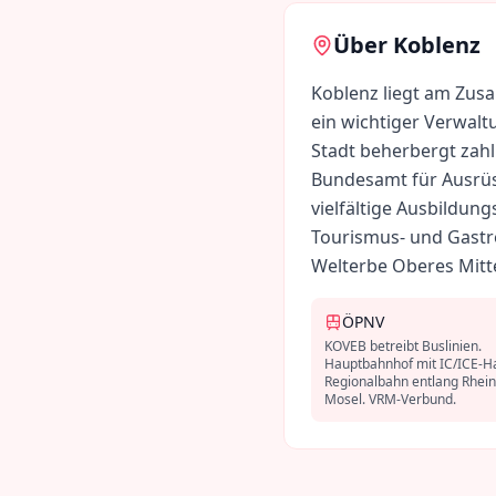
Über
Koblenz
Koblenz liegt am Zus
ein wichtiger Verwalt
Stadt beherbergt zah
Bundesamt für Ausrüs
vielfältige Ausbildun
Tourismus- und Gastr
Welterbe Oberes Mitte
ÖPNV
KOVEB betreibt Buslinien.
Hauptbahnhof mit IC/ICE-Ha
Regionalbahn entlang Rhei
Mosel. VRM-Verbund.