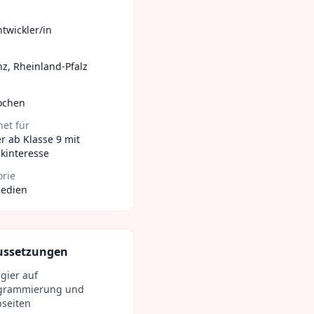
twickler/in
nz
,
Rheinland-Pfalz
ochen
et für
r ab Klasse 9 mit
kinteresse
orie
Medien
ussetzungen
gier auf
grammierung und
seiten