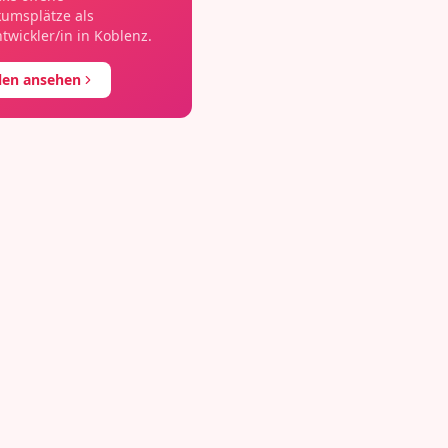
kumsplätze als
wickler/in
in
Koblenz
.
llen ansehen