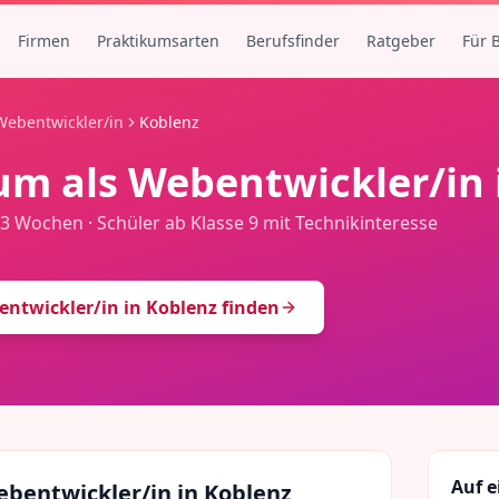
Firmen
Praktikumsarten
Berufsfinder
Ratgeber
Für 
Webentwickler/in
Koblenz
um als
Webentwickler/in
-3 Wochen
·
Schüler ab Klasse 9 mit Technikinteresse
entwickler/in
in
Koblenz
finden
Auf e
bentwickler/in
in
Koblenz