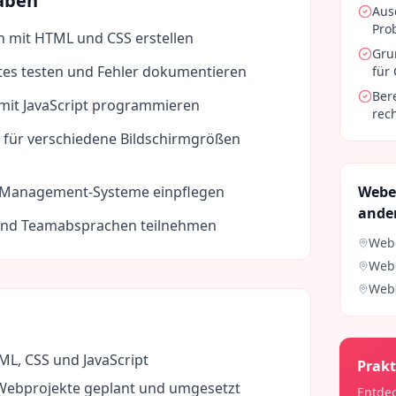
aben
Aus
Pro
n mit HTML und CSS erstellen
Gru
es testen und Fehler dokumentieren
für
Ber
 mit JavaScript programmieren
rec
 für verschiedene Bildschirmgrößen
t-Management-Systeme einpflegen
Webe
ande
und Teamabsprachen teilnehmen
Webe
Webe
Webe
L, CSS und JavaScript
Prakt
 Webprojekte geplant und umgesetzt
Entdec