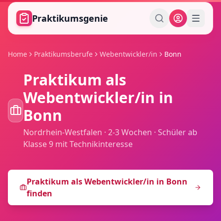
Zum Hauptinhalt springen
Praktikumsgenie
Home
Praktikumsberufe
Webentwickler/in
Bonn
Praktikum als
Webentwickler/in
in
Bonn
Nordrhein-Westfalen
·
2-3 Wochen
·
Schüler ab
Klasse 9 mit Technikinteresse
Praktikum als
Webentwickler/in
in
Bonn
finden